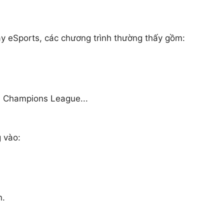
ay eSports, các chương trình thường thấy gồm:
p, Champions League...
g vào:
n.