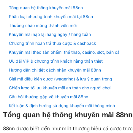
Tổng quan hệ thống khuyến mãi 88nn
Phân loại chương trình khuyến mãi tại 88nn
Thưởng chào mừng thành viên mới
Khuyến mãi nạp lại hàng ngày / hàng tuần
Chương trình hoàn trả thua cược & cashback
Khuyến mãi theo sản phẩm: thể thao, casino, slot, bắn cá
Ưu đãi VIP & chương trình khách hàng thân thiết
Hướng dẫn chi tiết cách nhận khuyến mãi 88nn
Giải mã điều kiện cược (wagering) & lưu ý quan trọng
Chiến lược tối ưu khuyến mãi an toàn cho người chơi
Câu hỏi thường gặp về khuyến mãi 88nn
Kết luận & định hướng sử dụng khuyến mãi thông minh
Tổng quan hệ thống khuyến mãi 88nn
88nn được biết đến như một thương hiệu cá cược trực t