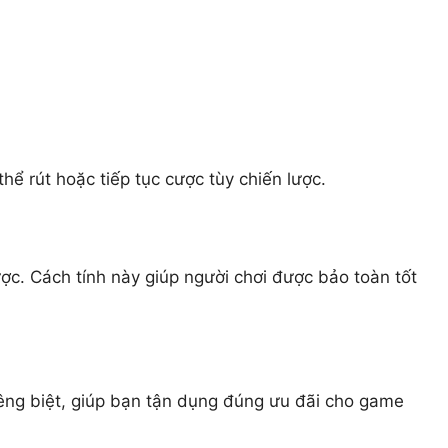
thể rút hoặc tiếp tục cược tùy chiến lược.
ược. Cách tính này giúp người chơi được bảo toàn tốt
êng biệt, giúp bạn tận dụng đúng ưu đãi cho game