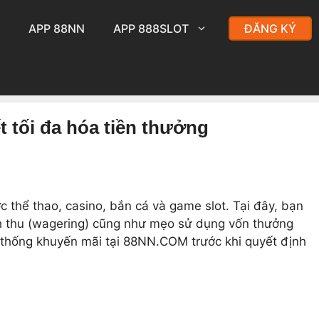
APP 88NN
APP 888SLOT
ĐĂNG KÝ
 tối đa hóa tiền thưởng
 thể thao, casino, bắn cá và game slot. Tại đây, bạn
nh thu (wagering) cũng như mẹo sử dụng vốn thưởng
ệ thống khuyến mãi tại 88NN.COM trước khi quyết định