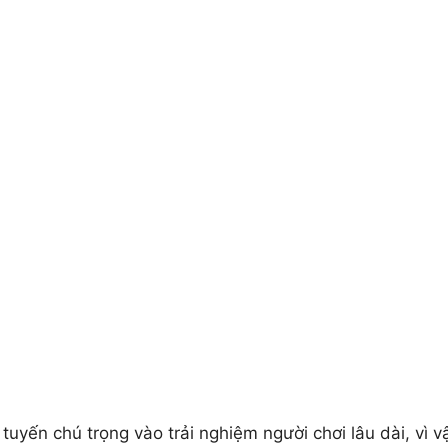
uyến chú trọng vào trải nghiệm người chơi lâu dài, vì 