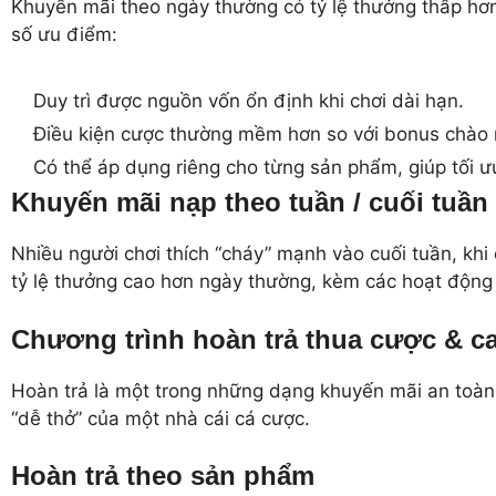
Khuyến mãi theo ngày thường có tỷ lệ thưởng thấp hơn s
số ưu điểm:
Duy trì được nguồn vốn ổn định khi chơi dài hạn.
Điều kiện cược thường mềm hơn so với bonus chào
Có thể áp dụng riêng cho từng sản phẩm, giúp tối ư
Khuyến mãi nạp theo tuần / cuối tuần
Nhiều người chơi thích “cháy” mạnh vào cuối tuần, khi
tỷ lệ thưởng cao hơn ngày thường, kèm các hoạt độn
Chương trình hoàn trả thua cược & c
Hoàn trả là một trong những dạng khuyến mãi an toàn 
“dễ thở” của một nhà cái cá cược.
Hoàn trả theo sản phẩm