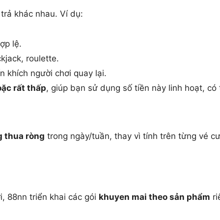
rả khác nhau. Ví dụ:
ợp lệ.
kjack, roulette.
 khích người chơi quay lại.
oặc rất thấp
, giúp bạn sử dụng số tiền này linh hoạt, có 
g thua ròng
trong ngày/tuần, thay vì tính trên từng vé c
, 88nn triển khai các gói
khuyen mai theo sản phẩm
ri