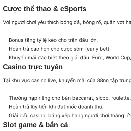
Cược thể thao & eSports
Với người chơi yêu thích bóng đá, bóng rổ, quần vợt h
Bonus tăng tỷ lệ kèo cho trận đấu lớn.
Hoàn trả cao hơn cho cược sớm (early bet).
Khuyến mãi đặc biệt theo giải đấu: Euro, World Cu
Casino trực tuyến
Tại khu vực casino live, khuyến mãi của 88nn tập trun
Thưởng nạp riêng cho bàn baccarat, sicbo, roulette.
Hoàn trả lũy tiến khi đạt mốc doanh thu.
Giải đấu casino, bảng xếp hạng người chơi thắng lớ
Slot game & bắn cá