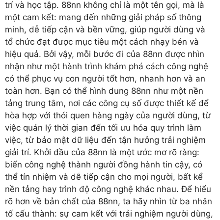
trí và học tập. 88nn không chỉ là một tên gọi, mà là
một cam kết: mang đến những giải pháp số thông
minh, dễ tiếp cận và bền vững, giúp người dùng và
tổ chức đạt được mục tiêu một cách nhạy bén và
hiệu quả. Bởi vậy, mỗi bước đi của 88nn được nhìn
nhận như một hành trình khám phá cách công nghệ
có thể phục vụ con người tốt hơn, nhanh hơn và an
toàn hơn. Bạn có thể hình dung 88nn như một nền
tảng trung tâm, nơi các công cụ số được thiết kế để
hòa hợp với thói quen hàng ngày của người dùng, từ
việc quản lý thời gian đến tối ưu hóa quy trình làm
việc, từ bảo mật dữ liệu đến tận hưởng trải nghiệm
giải trí. Khởi đầu của 88nn là một ước mơ rõ ràng:
biến công nghệ thành người đồng hành tin cậy, có
thể tín nhiệm và dễ tiếp cận cho mọi người, bất kể
nền tảng hay trình độ công nghệ khác nhau. Để hiểu
rõ hơn về bản chất của 88nn, ta hãy nhìn từ ba nhân
tố cấu thành: sự cam kết với trải nghiệm người dùng,