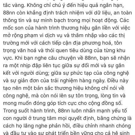
tắc vàng. Không chỉ chú ý đến hiệu quả ngắn hạn,
88nn còn khẳng định trách nhiệm với dữ liệu, an toàn
thông tin và sự minh bạch trong mọi hoạt động. Các
mốc son của hành trình thương hiệu gắn liền với việc
mở rộng phạm vi dịch vụ và thâm nhập vào các thị
trường mới với cách tiếp cận địa phương hoá, tôn
trọng văn hoá và thói quen tiêu dùng của từng khu
vực. Khi bạn nghe câu chuyện về 88nn, bạn sẽ nhận
ra một nhịp đập liên tục giữa sự đổi mới và sự gắn
kết với người dùng; giữa sự phức tạp của công nghệ
và sự giản đơn của trải nghiệm hàng ngày. Điều này
tạo nên một bản sắc thương hiệu không chỉ nói về
công nghệ, mà còn nói lên sự tôn trọng, lòng tin và
mong muốn đóng góp tích cực cho cộng đồng số.
Trong suốt hành trình, 88nn luôn nhấn mạnh yếu tố
con người ở trung tâm mọi quyết định, bằng chứng là
cách họ lắng nghe phản hồi, điều chỉnh nhanh chóng
và đầu tư vào sự phát triển bền vững cho cả hệ sinh