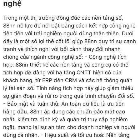
nghệ
Trong một thị trường đông đúc các nền tảng số,
88nn nỗ lực để nổi bật bằng cách kết hợp công nghệ
tiên tiến với trải nghiệm người dùng thân thiện. Dưới
đây là một số lợi thế cốt lõi giúp 88nn duy trì sự cạnh
tranh và thích nghi với bối cảnh thay đổi nhanh
chóng của ngành công nghệ số: - Công nghệ tích
hợp: 88nn thiết kế các nền tảng và công cụ có thể
tích hợp dễ dàng với hạ tầng CNTT hiện có của
khách hàng, từ ERP đến CRM và các hệ thống quản
lý tài sản số. Tính năng tích hợp này giúp giảm thiểu
sự gián đoạn và rủi ro trong quá trình chuyển đổi số.
- Bảo mật và tuân thủ: An toàn dữ liệu là ưu tiên
hàng đầu. 88nn áp dụng các chuẩn bảo mật cao
nhất, kiểm tra định kỳ và quản trị truy cập nghiêm
ngặt, mang lại sự an tâm cho doanh nghiệp và người
dùng cá nhân. - Hiệu suất và tối ưu hoá: Nền tảng