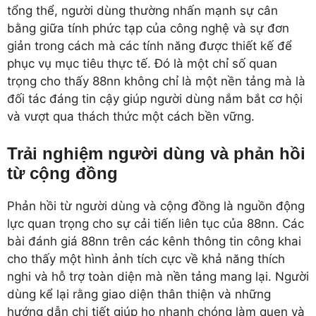
tổng thể, người dùng thường nhấn mạnh sự cân
bằng giữa tính phức tạp của công nghệ và sự đơn
giản trong cách mà các tính năng được thiết kế để
phục vụ mục tiêu thực tế. Đó là một chỉ số quan
trọng cho thấy 88nn không chỉ là một nền tảng mà là
đối tác đáng tin cậy giúp người dùng nắm bắt cơ hội
và vượt qua thách thức một cách bền vững.
Trải nghiệm người dùng và phản hồi
từ cộng đồng
Phản hồi từ người dùng và cộng đồng là nguồn động
lực quan trọng cho sự cải tiến liên tục của 88nn. Các
bài đánh giá 88nn trên các kênh thông tin công khai
cho thấy một hình ảnh tích cực về khả năng thích
nghi và hỗ trợ toàn diện mà nền tảng mang lại. Người
dùng kể lại rằng giao diện thân thiện và những
hướng dẫn chi tiết giúp họ nhanh chóng làm quen và