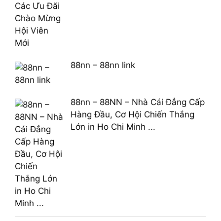
88nn – 88nn link
88nn – 88NN – Nhà Cái Đẳng Cấp
Hàng Đầu, Cơ Hội Chiến Thắng
Lớn in Ho Chi Minh ...