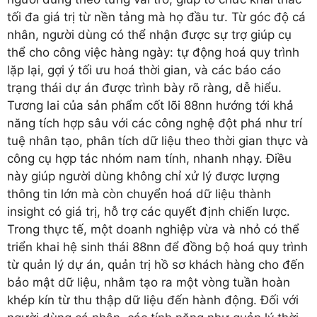
tối đa giá trị từ nền tảng mà họ đầu tư. Từ góc độ cá
nhân, người dùng có thể nhận được sự trợ giúp cụ
thể cho công việc hàng ngày: tự động hoá quy trình
lặp lại, gợi ý tối ưu hoá thời gian, và các báo cáo
trạng thái dự án được trình bày rõ ràng, dễ hiểu.
Tương lai của sản phẩm cốt lõi 88nn hướng tới khả
năng tích hợp sâu với các công nghệ đột phá như trí
tuệ nhân tạo, phân tích dữ liệu theo thời gian thực và
công cụ hợp tác nhóm nam tính, nhanh nhạy. Điều
này giúp người dùng không chỉ xử lý được lượng
thông tin lớn mà còn chuyển hoá dữ liệu thành
insight có giá trị, hỗ trợ các quyết định chiến lược.
Trong thực tế, một doanh nghiệp vừa và nhỏ có thể
triển khai hệ sinh thái 88nn để đồng bộ hoá quy trình
từ quản lý dự án, quản trị hồ sơ khách hàng cho đến
bảo mật dữ liệu, nhằm tạo ra một vòng tuần hoàn
khép kín từ thu thập dữ liệu đến hành động. Đối với