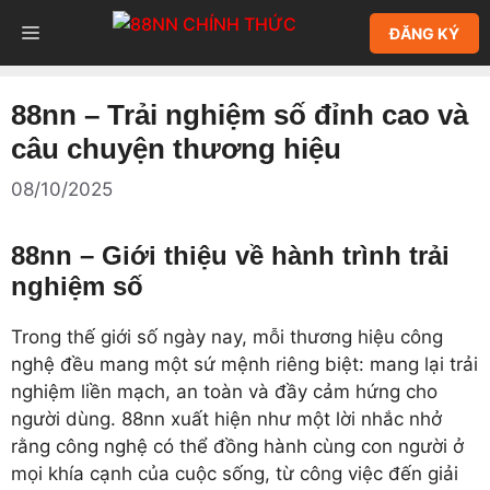
Chuyển
MENU
ĐĂNG KÝ
đến
nội
dung
88nn – Trải nghiệm số đỉnh cao và
câu chuyện thương hiệu
08/10/2025
88nn – Giới thiệu về hành trình trải
nghiệm số
Trong thế giới số ngày nay, mỗi thương hiệu công
nghệ đều mang một sứ mệnh riêng biệt: mang lại trải
nghiệm liền mạch, an toàn và đầy cảm hứng cho
người dùng. 88nn xuất hiện như một lời nhắc nhở
rằng công nghệ có thể đồng hành cùng con người ở
mọi khía cạnh của cuộc sống, từ công việc đến giải