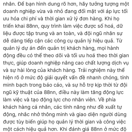
nhân. Để bạn hình dung rõ hơn, hãy tưởng tượng một
doanh nghiệp vừa và nhỏ đang đối mặt với áp lực tối
ưu hóa chi phí và thời gian xử lý đơn hàng. Khi họ
triển khai 88nn, quy trình làm việc được số hoá, dữ
liệu được tập trung và an toàn, và đội ngũ nhân sự
dễ dàng tiếp cận các công cụ quản lý hiệu quả. Từ
quản lý dự án đến quản trị khách hàng, mọi hành
động đều có thể theo dõi và tối ưu hoá theo thời gian
thực, giúp doanh nghiệp nâng cao chất lượng dịch vụ
và sự hài lòng của khách hàng. Trải nghiệm này thể
hiện rõ ở mức độ giải quyết vấn đề nhanh chóng, tính
minh bạch trong báo cáo, và sự hỗ trợ kịp thời từ đội
ngũ kỹ thuật của 88nn, điều này làm tăng động lực
làm việc và tạo động lực cho nhân viên. Về phía
khách hàng cá nhân, các tính năng như đề xuất tự
động, nhắc nhở thông minh và giao diện người dùng
được tùy biến giúp họ quản lý thời gian và công việc
một cách hiệu quả hơn. Khi đánh giá 88nn ở mức độ