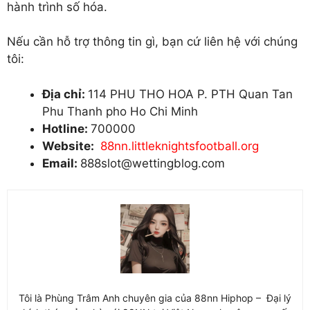
hành trình số hóa.
Nếu cần hỗ trợ thông tin gì, bạn cứ liên hệ với chúng
tôi:
Địa chỉ:
114 PHU THO HOA P. PTH Quan Tan
Phu Thanh pho Ho Chi Minh
Hotline:
700000
Website:
88nn.littleknightsfootball.org
Email:
888slot@wettingblog.com
Tôi là Phùng Trâm Anh chuyên gia của 88nn Hiphop – Đại lý