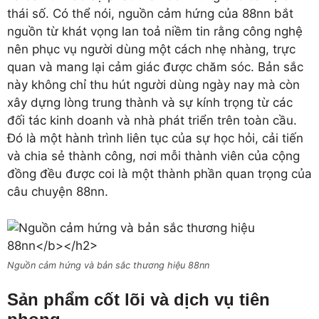
thái số. Có thể nói, nguồn cảm hứng của 88nn bắt
nguồn từ khát vọng lan toả niềm tin rằng công nghệ
nên phục vụ người dùng một cách nhẹ nhàng, trực
quan và mang lại cảm giác được chăm sóc. Bản sắc
này không chỉ thu hút người dùng ngày nay mà còn
xây dựng lòng trung thành và sự kính trọng từ các
đối tác kinh doanh và nhà phát triển trên toàn cầu.
Đó là một hành trình liên tục của sự học hỏi, cải tiến
và chia sẻ thành công, nơi mỗi thành viên của cộng
đồng đều được coi là một thành phần quan trọng của
câu chuyện 88nn.
Nguồn cảm hứng và bản sắc thương hiệu 88nn
Sản phẩm cốt lõi và dịch vụ tiên