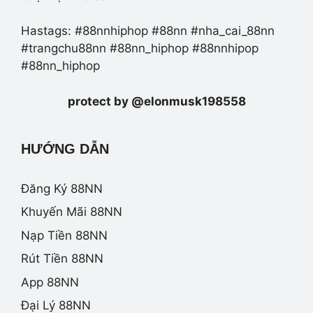
Hastags: #88nnhiphop #88nn #nha_cai_88nn
#trangchu88nn #88nn_hiphop #88nnhipop
#88nn_hiphop
protect by @elonmusk198558
HƯỚNG DẪN
Đăng Ký 88NN
Khuyến Mãi 88NN
Nạp Tiền 88NN
Rút Tiền 88NN
App 88NN
Đại Lý 88NN