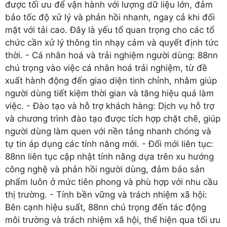
được tối ưu để vận hành với lượng dữ liệu lớn, đảm
bảo tốc độ xử lý và phản hồi nhanh, ngay cả khi đối
mặt với tải cao. Đây là yếu tố quan trọng cho các tổ
chức cần xử lý thông tin nhạy cảm và quyết định tức
thời. - Cá nhân hoá và trải nghiệm người dùng: 88nn
chú trọng vào việc cá nhân hoá trải nghiệm, từ đề
xuất hành động đến giao diện tinh chỉnh, nhằm giúp
người dùng tiết kiệm thời gian và tăng hiệu quả làm
việc. - Đào tạo và hỗ trợ khách hàng: Dịch vụ hỗ trợ
và chương trình đào tạo được tích hợp chặt chẽ, giúp
người dùng làm quen với nền tảng nhanh chóng và
tự tin áp dụng các tính năng mới. - Đổi mới liên tục:
88nn liên tục cập nhật tính năng dựa trên xu hướng
công nghệ và phản hồi người dùng, đảm bảo sản
phẩm luôn ở mức tiên phong và phù hợp với nhu cầu
thị trường. - Tính bền vững và trách nhiệm xã hội:
Bên cạnh hiệu suất, 88nn chú trọng đến tác động
môi trường và trách nhiệm xã hội, thể hiện qua tối ưu